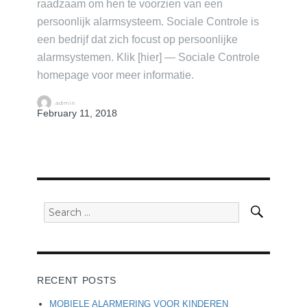
raadzaam om hen te voorzien van een
persoonlijk alarmsysteem. Sociale Controle is
een bedrijf dat zich focust op persoonlijke
alarmsystemen. Klik [hier] — Sociale Controle
homepage voor meer informatie.
Author
Posted
admin
on
February 11, 2018
Search
Search
for:
RECENT POSTS
MOBIELE ALARMERING VOOR KINDEREN