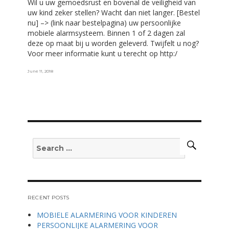
Wil u uw gemoedsrust en bovenal de veiligheid van
uw kind zeker stellen? Wacht dan niet langer. [Bestel
nu] –> (link naar bestelpagina) uw persoonlijke
mobiele alarmsysteem. Binnen 1 of 2 dagen zal
deze op maat bij u worden geleverd. Twijfelt u nog?
Voor meer informatie kunt u terecht op http:/
Posted
June 11, 2018
on
Search
Search
for:
RECENT POSTS
MOBIELE ALARMERING VOOR KINDEREN
PERSOONLIJKE ALARMERING VOOR