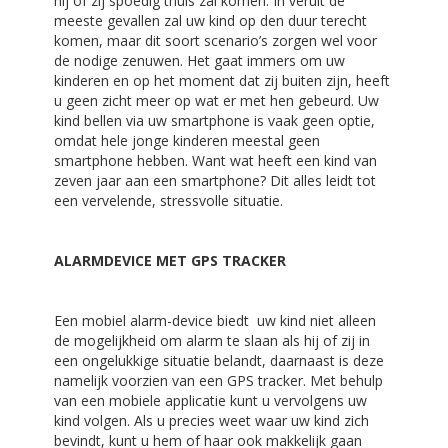
hij of zij spoedig thuis zal komen. In veruit de
meeste gevallen zal uw kind op den duur terecht
komen, maar dit soort scenario’s zorgen wel voor
de nodige zenuwen. Het gaat immers om uw
kinderen en op het moment dat zij buiten zijn, heeft
u geen zicht meer op wat er met hen gebeurd. Uw
kind bellen via uw smartphone is vaak geen optie,
omdat hele jonge kinderen meestal geen
smartphone hebben. Want wat heeft een kind van
zeven jaar aan een smartphone? Dit alles leidt tot
een vervelende, stressvolle situatie.
ALARMDEVICE MET GPS TRACKER
Een mobiel alarm-device biedt uw kind niet alleen
de mogelijkheid om alarm te slaan als hij of zij in
een ongelukkige situatie belandt, daarnaast is deze
namelijk voorzien van een GPS tracker. Met behulp
van een mobiele applicatie kunt u vervolgens uw
kind volgen. Als u precies weet waar uw kind zich
bevindt, kunt u hem of haar ook makkelijk gaan